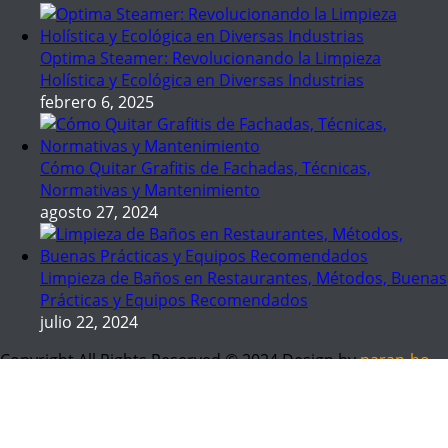
Optima Steamer: Revolucionando la Limpieza
Holística y Ecológica en Diversas Industrias
febrero 6, 2025
Cómo Quitar Grafitis de Fachadas, Técnicas,
Normativas y Mantenimiento
agosto 27, 2024
Limpieza de Baños en Restaurantes, Métodos, Buenas
Prácticas y Equipos Recomendados
julio 22, 2024
Copyright All Rights Reserved © 2024 Design by
naran-ho
Preguntas Frecuentes
Contactos
Política de cookies