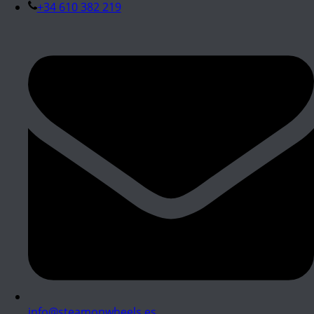
+34 610 382 219
info@steamonwheels.es