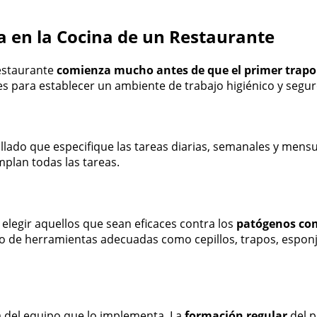
a en la Cocina de un Restaurante
restaurante
comienza mucho antes de que el primer trapo 
es para establecer un ambiente de trabajo higiénico y segur
lado que especifique las tareas diarias, semanales y mensu
umplan todas las tareas.
 elegir aquellos que sean eficaces contra los
patógenos com
de herramientas adecuadas como cepillos, trapos, esponjas 
a del equipo que lo implementa. La
formación regular
del p