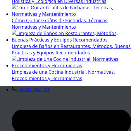
Holística y Ecológica en Diversas Industrias
Cómo Quitar Grafitis de Fachadas, Técnicas,
Normativas y Mantenimiento
Limpieza de Baños en Restaurantes, Métodos, Buenas
Prácticas y Equipos Recomendados
Limpieza de una Cocina Industrial, Normativas,
Procedimientos y Herramientas
+34 610 382 219