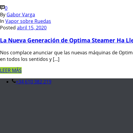
0
By
Gabor Varga
In
Vapor sobre Ruedas
Posted
abril 15, 2020
La Nueva Generación de Optima Steamer Ha Ll
Nos complace anunciar que las nuevas máquinas de Optima 
en todos los sentidos y [...]
LEER MÁS
+34 610 382 219