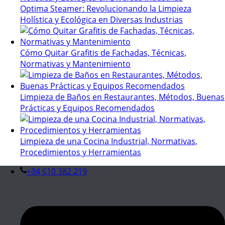
Optima Steamer: Revolucionando la Limpieza
Holística y Ecológica en Diversas Industrias
Cómo Quitar Grafitis de Fachadas, Técnicas,
Normativas y Mantenimiento
Limpieza de Baños en Restaurantes, Métodos, Buenas
Prácticas y Equipos Recomendados
Limpieza de una Cocina Industrial, Normativas,
Procedimientos y Herramientas
+34 610 382 219