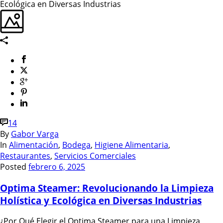
14
By
Gabor Varga
In
Alimentación
,
Bodega
,
Higiene Alimentaria
,
Restaurantes
,
Servicios Comerciales
Posted
febrero 6, 2025
Optima Steamer: Revolucionando la Limpieza
Holística y Ecológica en Diversas Industrias
¿Por Qué Elegir el Optima Steamer para una Limpieza